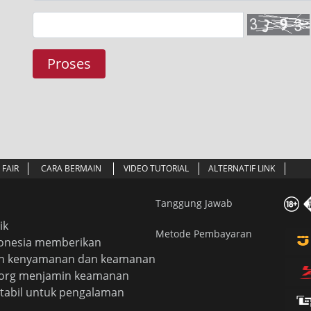
Proses
FAIR
CARA BERMAIN
VIDEO TUTORIAL
ALTERNATIF LINK
Tanggung Jawab
ik
Metode Pembayaran
ndonesia memberikan
an kenyamanan dan keamanan
n.org menjamin keamanan
stabil untuk pengalaman