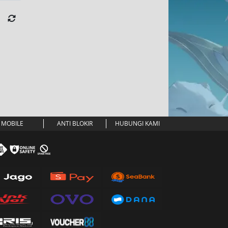
MOBILE
ANTI BLOKIR
HUBUNGI KAMI