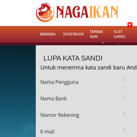
TEMBAK
SLOT
BERANDA
SPORTBOOK
IKAN
GAMES
Ikuti dan Dapatkan Bonus Promo Nagaikan seperti: Bonus Re
INFO TERBARU :
LUPA KATA SANDI
Untuk menerima kata sandi baru Anda,
:
Nama Pengguna
:
Nama Bank
:
Nomor Rekening
:
E-mail